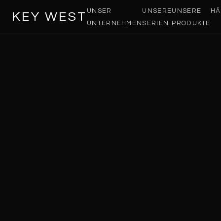
UNSER
UNSERE
UNSERE
HÄ
KEY WEST
UNTERNEHMEN
SERIEN
PRODUKTE