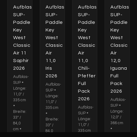
Aufblas-
Aufblas-
Aufblas-
Aufblas-
SUP-
SUP-
SUP-
SUP-
Paddle
Paddle
Paddle
Paddle
Key
Key
Key
Key
West
West
West
West
Classic
Classic
Classic
Classic
Air 11
Air
Air
Air
Saphir
11,0
11,0
12,0
2026
Iris
Chili-
Iguana
2026
Pfeffer
Full
Aufblas-
SUP •
Full
Pack
Aufblas-
Länge:
SUP •
Pack
2026
11,0" /
Länge:
2026
Aufblas-
335 cm
11,0" /
SUP •
•
Aufblas-
335 cm
Länge:
Breite:
SUP •
•
12,0" /
33" /
Länge:
Breite:
366 cm
84,0
11,0" /
33" /
•
cm •
335 cm
84,0
Breite:
Dicke:
•
cm •