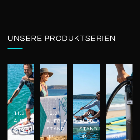
UNSERE PRODUKTSERIEN
11,0"
12,0"
13,0"
AUFBLASBARE
AUFBLASBARE
AUFBLASBARE
STAND-
STAND-
STAND-
UP-
UP-
UP-
SUP-