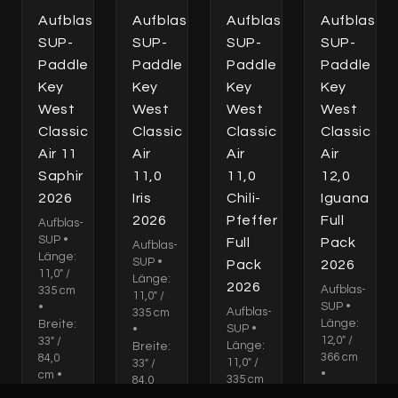
Aufblas-
Aufblas-
Aufblas-
Aufblas-
SUP-
SUP-
SUP-
SUP-
Paddle
Paddle
Paddle
Paddle
Key
Key
Key
Key
West
West
West
West
Classic
Classic
Classic
Classic
Air 11
Air
Air
Air
Saphir
11,0
11,0
12,0
2026
Iris
Chili-
Iguana
2026
Pfeffer
Full
Aufblas-
SUP •
Full
Pack
Aufblas-
Länge:
SUP •
Pack
2026
11,0" /
Länge:
2026
Aufblas-
335 cm
11,0" /
SUP •
•
Aufblas-
335 cm
Länge:
Breite:
SUP •
•
12,0" /
33" /
Länge:
Breite:
366 cm
84,0
11,0" /
33" /
•
cm •
335 cm
84,0
Breite:
Dicke:
•
cm •