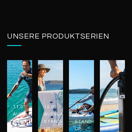
UNSERE PRODUKTSERIEN
11,0"
12,0"
13,0"
AUFBLASBARE
AUFBLASBARE
AUFBLASBARE
STAND-
STAND-
STAND-
UP-
UP-
UP-
SUP-