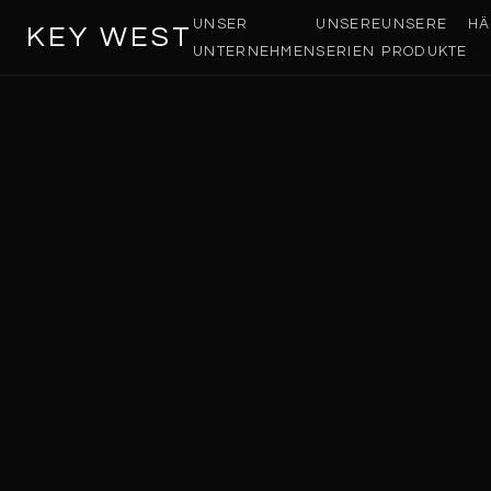
UNSER
UNSERE
UNSERE
HÄ
KEY WEST
UNTERNEHMEN
SERIEN
PRODUKTE