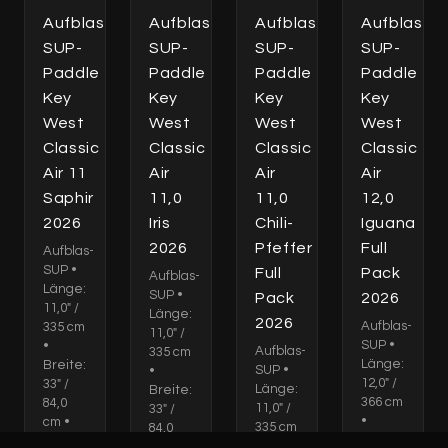
Aufblas-
Aufblas-
Aufblas-
Aufblas-
SUP-
SUP-
SUP-
SUP-
Paddle
Paddle
Paddle
Paddle
Key
Key
Key
Key
West
West
West
West
Classic
Classic
Classic
Classic
Air 11
Air
Air
Air
Saphir
11,0
11,0
12,0
2026
Iris
Chili-
Iguana
2026
Pfeffer
Full
Aufblas-
SUP •
Full
Pack
Aufblas-
Länge:
SUP •
Pack
2026
11,0" /
Länge:
2026
Aufblas-
335 cm
11,0" /
SUP •
•
Aufblas-
335 cm
Länge:
Breite:
SUP •
•
12,0" /
33" /
Länge:
Breite:
366 cm
84,0
11,0" /
33" /
•
cm •
335 cm
84,0
Breite:
Dicke:
•
cm •