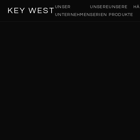
UNSER
UNSERE
UNSERE
HÄ
KEY WEST
UNTERNEHMEN
SERIEN
PRODUKTE