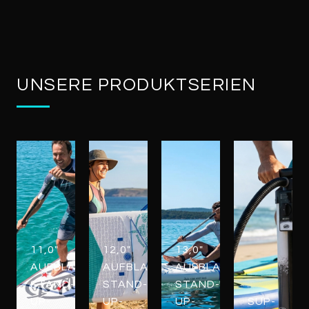
UNSERE PRODUKTSERIEN
11,0"
12,0"
13,0"
AUFBLASBARE
AUFBLASBARE
AUFBLASBARE
STAND-
STAND-
STAND-
UP-
UP-
UP-
SUP-