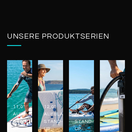
UNSERE PRODUKTSERIEN
11,0"
12,0"
13,0"
AUFBLASBARE
AUFBLASBARE
AUFBLASBARE
STAND-
STAND-
STAND-
UP-
UP-
UP-
SUP-