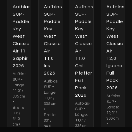
Aufblas-
Aufblas-
Aufblas-
Aufblas-
SUP-
SUP-
SUP-
SUP-
Paddle
Paddle
Paddle
Paddle
Key
Key
Key
Key
West
West
West
West
Classic
Classic
Classic
Classic
Air 11
Air
Air
Air
Saphir
11,0
11,0
12,0
2026
Iris
Chili-
Iguana
2026
Pfeffer
Full
Aufblas-
SUP •
Full
Pack
Aufblas-
Länge:
SUP •
Pack
2026
11,0" /
Länge:
2026
Aufblas-
335 cm
11,0" /
SUP •
•
Aufblas-
335 cm
Länge:
Breite:
SUP •
•
12,0" /
33" /
Länge:
Breite:
366 cm
84,0
11,0" /
33" /
•
cm •
335 cm
84,0
Breite:
Dicke:
•
cm •