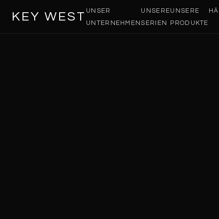
UNSER
UNSERE
UNSERE
HÄ
KEY WEST
UNTERNEHMEN
SERIEN
PRODUKTE