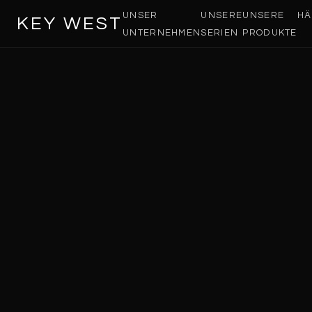
UNSER
UNSERE
UNSERE
HÄ
KEY WEST
UNTERNEHMEN
SERIEN
PRODUKTE