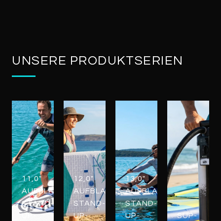
UNSERE PRODUKTSERIEN
11,0"
12,0"
13,0"
AUFBLASBARE
AUFBLASBARE
AUFBLASBARE
STAND-
STAND-
STAND-
UP-
UP-
UP-
SUP-