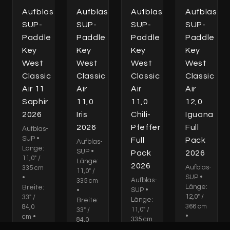
Aufblas-
Aufblas-
Aufblas-
Aufblas-
SUP-
SUP-
SUP-
SUP-
Paddle
Paddle
Paddle
Paddle
Key
Key
Key
Key
West
West
West
West
Classic
Classic
Classic
Classic
Air 11
Air
Air
Air
Saphir
11,0
11,0
12,0
2026
Iris
Chili-
Iguana
2026
Pfeffer
Full
Aufblas-
SUP •
Full
Pack
Aufblas-
Länge:
SUP •
Pack
2026
11,0" /
Länge:
2026
Aufblas-
335 cm
11,0" /
SUP •
•
Aufblas-
335 cm
Länge:
Breite:
SUP •
•
12,0" /
33" /
Länge:
Breite:
366 cm
84,0
11,0" /
33" /
•
cm •
335 cm
84,0
Breite:
Dicke:
•
cm •