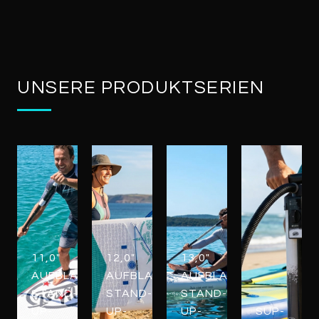
UNSERE PRODUKTSERIEN
11,0"
12,0"
13,0"
AUFBLASBARE
AUFBLASBARE
AUFBLASBARE
STAND-
STAND-
STAND-
UP-
UP-
UP-
SUP-