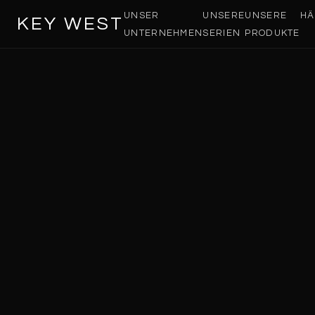
UNSER
UNSERE
UNSERE
HÄ
KEY WEST
UNTERNEHMEN
SERIEN
PRODUKTE