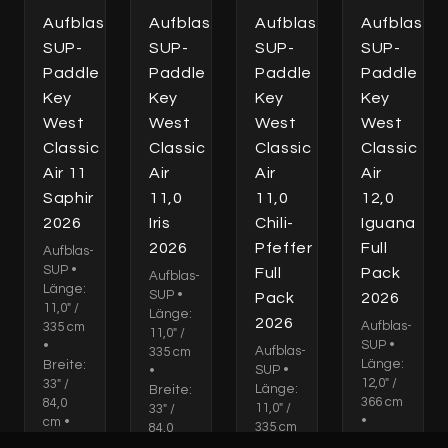
Aufblas-
Aufblas-
Aufblas-
Aufblas-
SUP-
SUP-
SUP-
SUP-
Paddle
Paddle
Paddle
Paddle
Key
Key
Key
Key
West
West
West
West
Classic
Classic
Classic
Classic
Air 11
Air
Air
Air
Saphir
11,0
11,0
12,0
2026
Iris
Chili-
Iguana
2026
Pfeffer
Full
Aufblas-
SUP •
Full
Pack
Aufblas-
Länge:
SUP •
Pack
2026
11,0" /
Länge:
2026
Aufblas-
335 cm
11,0" /
SUP •
•
Aufblas-
335 cm
Länge:
Breite:
SUP •
•
12,0" /
33" /
Länge:
Breite:
366 cm
84,0
11,0" /
33" /
•
cm •
335 cm
84,0
Breite:
Dicke:
•
cm •