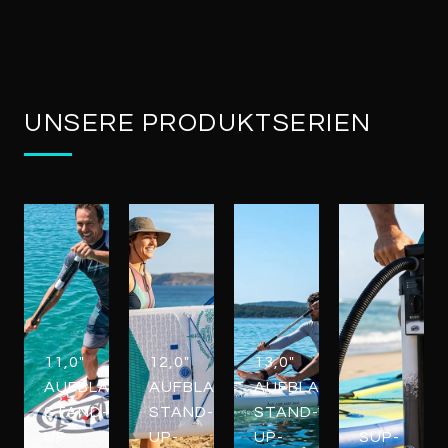
UNSERE PRODUKTSERIEN
11,0"
12,0"
13,0"
AUFBLASBARE
AUFBLASBARE
AUFBLASBARE
STAND-
STAND-
STAND-
UP-
UP-
UP-
SUP-