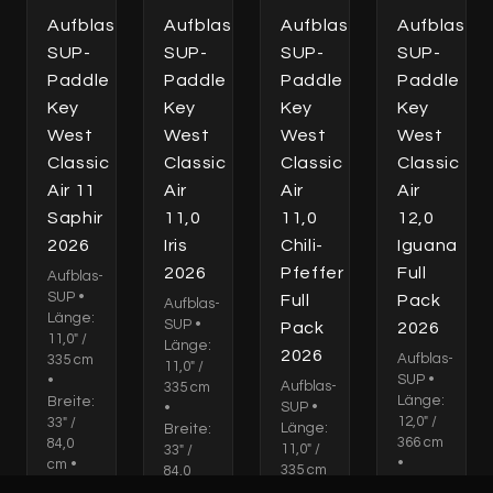
Aufblas-
Aufblas-
Aufblas-
Aufblas-
SUP-
SUP-
SUP-
SUP-
Paddle
Paddle
Paddle
Paddle
Key
Key
Key
Key
West
West
West
West
Classic
Classic
Classic
Classic
Air 11
Air
Air
Air
Saphir
11,0
11,0
12,0
2026
Iris
Chili-
Iguana
2026
Pfeffer
Full
Aufblas-
SUP •
Full
Pack
Aufblas-
Länge:
SUP •
Pack
2026
11,0" /
Länge:
2026
Aufblas-
335 cm
11,0" /
SUP •
•
Aufblas-
335 cm
Länge:
Breite:
SUP •
•
12,0" /
33" /
Länge:
Breite:
366 cm
84,0
11,0" /
33" /
•
cm •
335 cm
84,0
Breite:
Dicke:
•
cm •