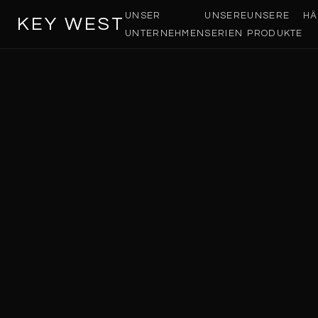
UNSER
UNSERE
UNSERE
HÄ
KEY WEST
UNTERNEHMEN
SERIEN
PRODUKTE