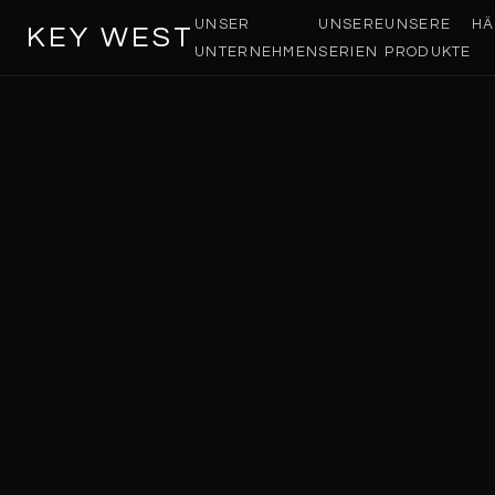
UNSER
UNSERE
UNSERE
HÄ
KEY WEST
UNTERNEHMEN
SERIEN
PRODUKTE