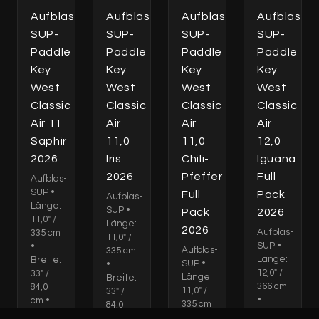
Aufblas-
Aufblas-
Aufblas-
Aufblas-
SUP-
SUP-
SUP-
SUP-
Paddle
Paddle
Paddle
Paddle
Key
Key
Key
Key
West
West
West
West
Classic
Classic
Classic
Classic
Air 11
Air
Air
Air
Saphir
11,0
11,0
12,0
2026
Iris
Chili-
Iguana
2026
Pfeffer
Full
Aufblas-
SUP •
Full
Pack
Aufblas-
Länge:
SUP •
Pack
2026
11,0" /
Länge:
2026
Aufblas-
335 cm
11,0" /
SUP •
•
Aufblas-
335 cm
Länge:
Breite:
SUP •
•
12,0" /
33" /
Länge:
Breite:
366 cm
84,0
11,0" /
33" /
•
cm •
335 cm
84,0
Breite:
Dicke:
•
cm •