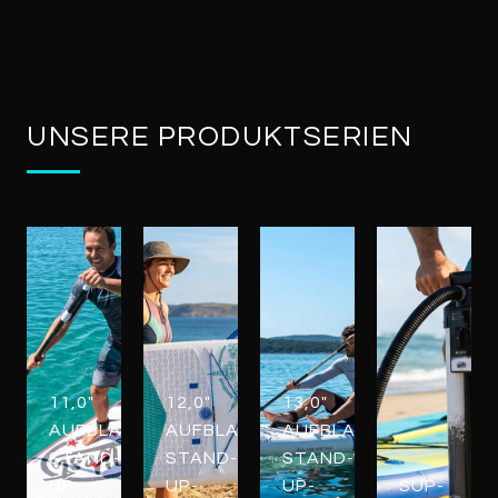
UNSERE PRODUKTSERIEN
11,0"
12,0"
13,0"
AUFBLASBARE
AUFBLASBARE
AUFBLASBARE
STAND-
STAND-
STAND-
UP-
UP-
UP-
SUP-