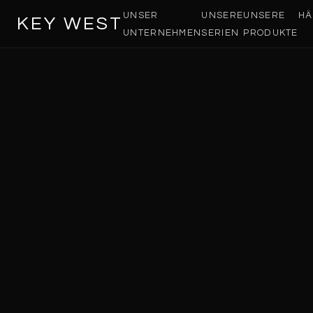
UNSER
UNSERE
UNSERE
HÄ
KEY WEST
UNTERNEHMEN
SERIEN
PRODUKTE