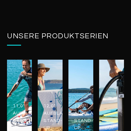
UNSERE PRODUKTSERIEN
11,0"
12,0"
13,0"
AUFBLASBARE
AUFBLASBARE
AUFBLASBARE
STAND-
STAND-
STAND-
UP-
UP-
UP-
SUP-