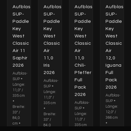
Aufblas-
Aufblas-
Aufblas-
Aufblas-
SUP-
SUP-
SUP-
SUP-
Paddle
Paddle
Paddle
Paddle
Key
Key
Key
Key
West
West
West
West
Classic
Classic
Classic
Classic
Air 11
Air
Air
Air
Saphir
11,0
11,0
12,0
2026
Iris
Chili-
Iguana
2026
Pfeffer
Full
Aufblas-
SUP •
Full
Pack
Aufblas-
Länge:
SUP •
Pack
2026
11,0" /
Länge:
2026
Aufblas-
335 cm
11,0" /
SUP •
•
Aufblas-
335 cm
Länge:
Breite:
SUP •
•
12,0" /
33" /
Länge:
Breite:
366 cm
84,0
11,0" /
33" /
•
cm •
335 cm
84,0
Breite:
Dicke:
•
cm •